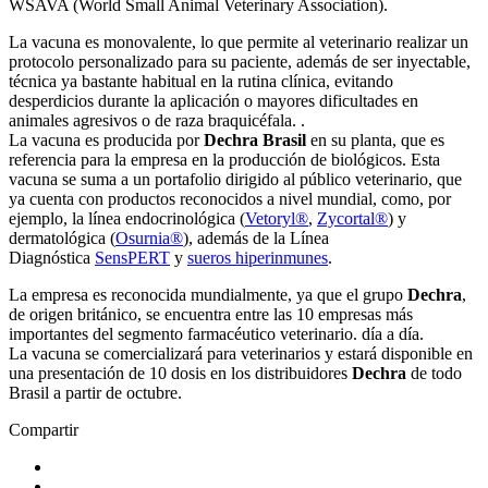
WSAVA (World Small Animal Veterinary Association).
La vacuna es monovalente, lo que permite al veterinario realizar un
protocolo personalizado para su paciente, además de ser inyectable,
técnica ya bastante habitual en la rutina clínica, evitando
desperdicios durante la aplicación o mayores dificultades en
animales agresivos o de raza braquicéfala. .
La vacuna es producida por
Dechra Brasil
en su planta, que es
referencia para la empresa en la producción de biológicos. Esta
vacuna se suma a un portafolio dirigido al público veterinario, que
ya cuenta con productos reconocidos a nivel mundial, como, por
ejemplo, la línea endocrinológica (
Vetoryl®
,
Zycortal®
) y
dermatológica (
Osurnia®
), además de la Línea
Diagnóstica
SensPERT
y
sueros hiperinmunes
.
La empresa es reconocida mundialmente, ya que el grupo
Dechra
,
de origen británico, se encuentra entre las 10 empresas más
importantes del segmento farmacéutico veterinario. día a día.
La vacuna se comercializará para veterinarios y estará disponible en
una presentación de 10 dosis en los distribuidores
Dechra
de todo
Brasil a partir de octubre.
Compartir